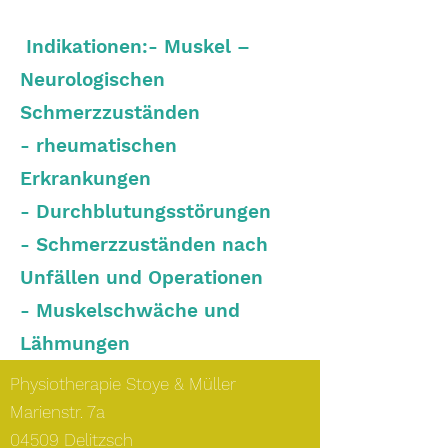
Indikationen:- Muskel –
Neurologischen
Schmerzzuständen
- rheumatischen
Erkrankungen
- Durchblutungsstörungen
- Schmerzzuständen nach
Unfällen und Operationen
- Muskelschwäche und
Lähmungen
Physiotherapie Stoye & Müller
Marienstr. 7a
04509 Delitzsch