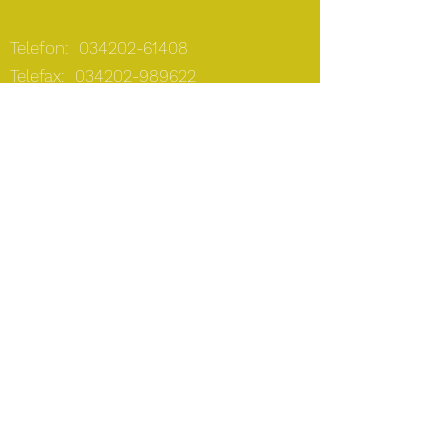
Telefon:
034202-61408
Telefax:
034202-989622
E-Mail:
kontakt@physiotherapie-
stoye-mueller.de
Öffnungszeiten:
Montag:
8.00 - 18.00
Uhr
Dienstag:
7.00 - 17.00
Uhr
Mittwoch:
8.00 - 18.00
Uhr
Donnerstag:
7.00 - 17.00
Uhr
Freitag: Termine nach
Vereinbarung
Impressum §
Datenschutzerklärung