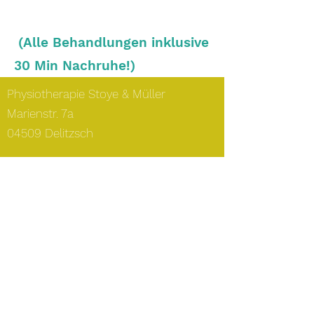
(Alle Behandlungen inklusive
30 Min Nachruhe!)
Physiotherapie Stoye & Müller
Marienstr. 7a
04509 Delitzsch
Telefon:
034202-61408
Telefax:
034202-989622
E-Mail:
kontakt@physiotherapie-
stoye-mueller.de
Öffnungszeiten:
Montag:
8.00 - 18.00
Uhr
Dienstag:
7.00 - 17.00
Uhr