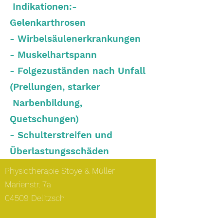
Indikationen:-
Gelenkarthrosen
- Wirbelsäulenerkrankungen
- Muskelhartspann
- Folgezuständen nach Unfall
(Prellungen, starker
Narbenbildung,
Quetschungen)
- Schulterstreifen und
Überlastungsschäden
Physiotherapie Stoye & Müller
Marienstr. 7a
04509 Delitzsch